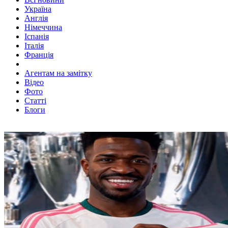
Україна
Англія
Німеччина
Іспанія
Італія
Франція
Агентам на замітку
Відео
Фото
Статті
Блоги