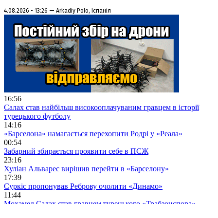
4.08.2026 - 13:26 — Arkadiy Polo, Іспанія
16:56
Салах став найбільш високооплачуваним гравцем в історії
турецького футболу
14:16
«Барселона» намагається перехопити Родрі у «Реала»
00:54
Забарний збирається проявити себе в ПСЖ
23:16
Хуліан Альварес вирішив перейти в «Барселону»
17:39
Суркіс пропонував Реброву очолити «Динамо»
11:44
Мохамед Салах став гравцем турецького «Трабзонспора»
09:18