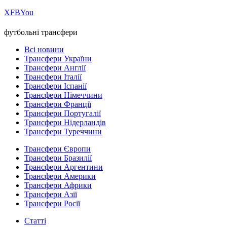
Х
FB
You
футбольні трансфери
Всі новини
Трансфери України
Трансфери Англії
Трансфери Італії
Трансфери Іспанії
Трансфери Німеччини
Трансфери Франції
Трансфери Португалії
Трансфери Нідерландів
Трансфери Туреччини
Трансфери Європи
Трансфери Бразилії
Трансфери Аргентини
Трансфери Америки
Трансфери Африки
Трансфери Азії
Трансфери Росії
Статті