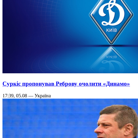
Суркіс пропонував Реброву очолити «Динамо»
17:39, 05.08 — Україна