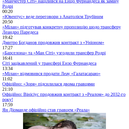
«Манчестер Сіті» націлився на Енцо Фернандеса як заміну
Родрі
00:20
«Ювентус» веде переговори з Анатолієм Трубіним
20:50
«Мілан» підготував конкретну пропозицію щодо трансферу
Леандро Паредеса
19:42
Дмитро Богданов продовжив контракт з «Уніоном»
17:27
«Барселона» та «Ман Сіті» узгодили трансфер Родрі
16:41
Сіті зацікавлений у трансфері Ензо Фернандеса
13:34
«Мілан» відмовився продати Леау «Галатасараю»
11:02
Офіційно: «Зоря» підсилилася двома гравцями
21:10
Офіційно: Вінісіус продовжив контракт з «Реалом» до 2032-го
року!
17:59
Ян Діоманде офіційно став гравцем «Реала»