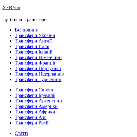
Х
FB
You
футбольні трансфери
Всі новини
Трансфери України
Трансфери Англії
Трансфери Італії
Трансфери Іспанії
Трансфери Німеччини
Трансфери Франції
Трансфери Португалії
Трансфери Нідерландів
Трансфери Туреччини
Трансфери Європи
Трансфери Бразилії
Трансфери Аргентини
Трансфери Америки
Трансфери Африки
Трансфери Азії
Трансфери Росії
Статті