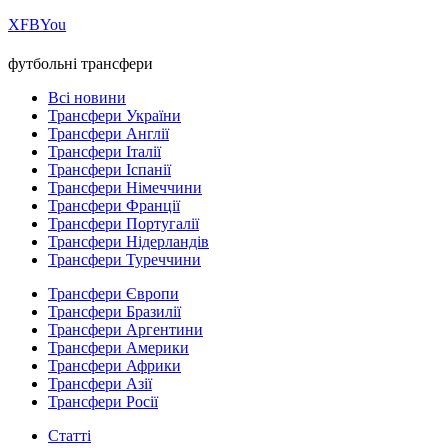
Х
FB
You
футбольні трансфери
Всі новини
Трансфери України
Трансфери Англії
Трансфери Італії
Трансфери Іспанії
Трансфери Німеччини
Трансфери Франції
Трансфери Португалії
Трансфери Нідерландів
Трансфери Туреччини
Трансфери Європи
Трансфери Бразилії
Трансфери Аргентини
Трансфери Америки
Трансфери Африки
Трансфери Азії
Трансфери Росії
Статті