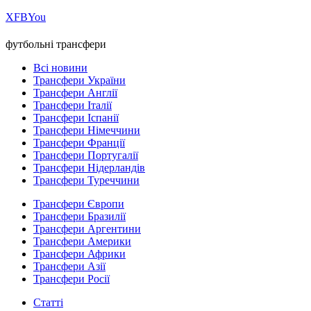
Х
FB
You
футбольні трансфери
Всі новини
Трансфери України
Трансфери Англії
Трансфери Італії
Трансфери Іспанії
Трансфери Німеччини
Трансфери Франції
Трансфери Португалії
Трансфери Нідерландів
Трансфери Туреччини
Трансфери Європи
Трансфери Бразилії
Трансфери Аргентини
Трансфери Америки
Трансфери Африки
Трансфери Азії
Трансфери Росії
Статті