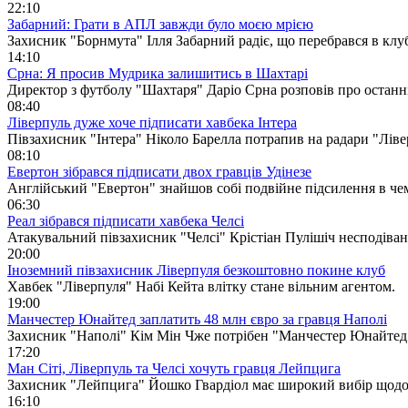
22:10
Забарний: Грати в АПЛ завжди було моєю мрією
Захисник "Борнмута" Ілля Забарний радіє, що перебрався в к
14:10
Срна: Я просив Мудрика залишитись в Шахтарі
Директор з футболу "Шахтаря" Даріо Срна розповів про остан
08:40
Ліверпуль дуже хоче підписати хавбека Інтера
Півзахисник "Інтера" Ніколо Барелла потрапив на радари "Ліве
08:10
Евертон зібрався підписати двох гравців Удінезе
Англійський "Евертон" знайшов собі подвійне підсилення в чемп
06:30
Реал зібрався підписати хавбека Челсі
Атакувальний півзахисник "Челсі" Крістіан Пулішіч несподіва
20:00
Іноземний півзахисник Ліверпуля безкоштовно покине клуб
Хавбек "Ліверпуля" Набі Кейта влітку стане вільним агентом.
19:00
Манчестер Юнайтед заплатить 48 млн євро за гравця Наполі
Захисник "Наполі" Кім Мін Чже потрібен "Манчестер Юнайтед
17:20
Ман Сіті, Ліверпуль та Челсі хочуть гравця Лейпцига
Захисник "Лейпцига" Йошко Гвардіол має широкий вибір щодо
16:10