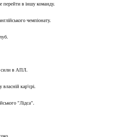
е перейти в іншу команду.
англійського чемпіонату.
луб.
ї сили в АПЛ.
 власній кар'єрі.
йського "Лідса".
соко.