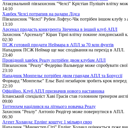
Атакувальний півзахисник "Челсі" Крістіан Пулішіч влітку мож
14:10
Хавбек Челсі потрапив на радари Лідса
Півзахисник "Челсі" Рубен Лофтус-Чік потрібен іншом клубу з 
13:10
Арсенал продасть конкурента Зінченка в інший клуб АПЛ
Захисник "Арсеналу" Кіран Тірні влітку покине лондонський к
02:30
ПСЖ готовий продати Неймара в АПЛ за 70 млн фунтів
Нападник ПСЖ Неймар ще має сподівання на перехід в АПЛ.
23:40
Провідний хавбек Реалу потрібен двом клубам АПЛ
Півзахисник "Реалу" Федеріко Вальверде може спробувати сво
23:10
Нападник Монпельє потрібен двом грандам АПЛ та Боруссії
Форвард "Монпельє" Ельє Вахі незабаром зробить крок вперед у
22:10
Офіційно. Клуб АПЛ призначив нового наставника
Іспанський спеціаліст Хаві Грасія став головним тренером англі
09:00
Тоттенхем націлився на літнього новачка Реалу
Захисник "Реалу" Антоніо Рюдігер може повернутися в АПЛ.
06:30
Агент Холанда: Ерлінг коштує 1 мільярд євро
Нападник "Манчестер Сіті" Ерлінг Холанд оцінюється дуже ви