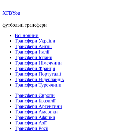
Х
FB
You
футбольні трансфери
Всі новини
Трансфери України
Трансфери Англії
Трансфери Італії
Трансфери Іспанії
Трансфери Німеччини
Трансфери Франції
Трансфери Португалії
Трансфери Нідерландів
Трансфери Туреччини
Трансфери Європи
Трансфери Бразилії
Трансфери Аргентини
Трансфери Америки
Трансфери Африки
Трансфери Азії
Трансфери Росії