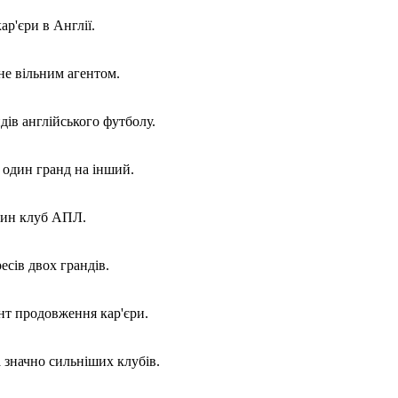
р'єри в Англії.
не вільним агентом.
ів англійського футболу.
 один гранд на інший.
один клуб АПЛ.
сів двох грандів.
нт продовження кар'єри.
 значно сильніших клубів.