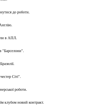
нутися до роботи.
Англію.
или в АПЛ.
в "Барселони".
Бразилії.
естер Сіті".
нерської роботи.
оїм клубом новий контракт.