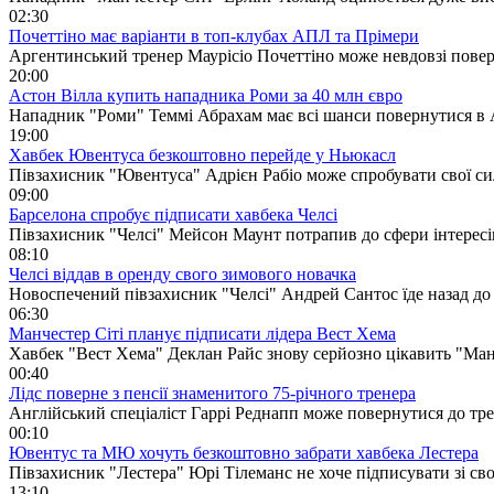
02:30
Почеттіно має варіанти в топ-клубах АПЛ та Прімери
Аргентинський тренер Маурісіо Почеттіно може невдовзі повер
20:00
Астон Вілла купить нападника Роми за 40 млн євро
Нападник "Роми" Теммі Абрахам має всі шанси повернутися в 
19:00
Хавбек Ювентуса безкоштовно перейде у Ньюкасл
Півзахисник "Ювентуса" Адрієн Рабіо може спробувати свої с
09:00
Барселона спробує підписати хавбека Челсі
Півзахисник "Челсі" Мейсон Маунт потрапив до сфери інтересі
08:10
Челсі віддав в оренду свого зимового новачка
Новоспечений півзахисник "Челсі" Андрей Сантос їде назад до 
06:30
Манчестер Сіті планує підписати лідера Вест Хема
Хавбек "Вест Хема" Деклан Райс знову серйозно цікавить "Манч
00:40
Лідс поверне з пенсії знаменитого 75-річного тренера
Англійський спеціаліст Гаррі Реднапп може повернутися до тре
00:10
Ювентус та МЮ хочуть безкоштовно забрати хавбека Лестера
Півзахисник "Лестера" Юрі Тілеманс не хоче підписувати зі св
13:10