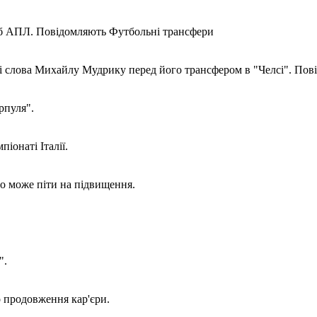
луб АПЛ. Повідомляють Футбольні трансфери
ні слова Михайлу Мудрику перед його трансфером в "Челсі". По
рпуля".
іонаті Італії.
но може піти на підвищення.
".
 продовження кар'єри.