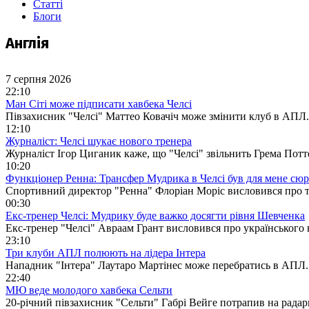
Статті
Блоги
Англія
7 серпня 2026
22:10
Ман Сіті може підписати хавбека Челсі
Півзахисник "Челсі" Маттео Ковачіч може змінити клуб в АПЛ
12:10
Журналіст: Челсі шукає нового тренера
Журналіст Ігор Циганик каже, що "Челсі" звільнить Грема По
10:20
Функціонер Ренна: Трансфер Мудрика в Челсі був для мене сю
Спортивний директор "Ренна" Флоріан Моріс висловився про 
00:30
Екс-тренер Челсі: Мудрику буде важко досягти рівня Шевченка
Екс-тренер "Челсі" Авраам Грант висловився про українськог
23:10
Три клуби АПЛ полюють на лідера Інтера
Нападник "Інтера" Лаутаро Мартінес може перебратись в АПЛ
22:40
МЮ веде молодого хавбека Сельти
20-річний півзахисник "Сельти" Габрі Вейге потрапив на рад