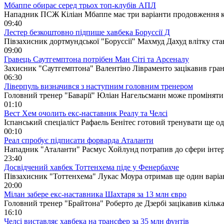
Мбаппе обирає серед трьох топ-клубів АПЛ
Нападник ПСЖ Кіліан Мбаппе має три варіанти продовження ка
09:40
Лестер безкоштовно підпише хавбека Боруссії Д
Півзахисник дортмундської "Боруссії" Махмуд Дахуд влітку ста
09:00
Гравець Саутгемптона потрібен Ман Сіті та Арсеналу
Захисник "Саутгемптона" Валентіно Лівраменто зацікавив гранд
06:30
Ліверпуль визначився з наступним головним тренером
Головний тренер "Баварії" Юліан Нагельсманн може проміняти
01:10
Вест Хем очолить екс-наставник Реалу та Челсі
Іспанський спеціаліст Рафаель Бенітес готовий тренувати ще 
00:10
Реал спробує підписати форварда Аталанти
Нападник "Аталанти" Расмус Хойлунд потрапив до сфери інтере
23:40
Досвідчений хавбек Тоттенхема піде у Фенербахче
Півзахисник "Тоттенхема" Лукас Моура отримав ще один варіа
20:00
Мілан забере екс-наставника Шахтаря за 13 млн євро
Головний тренер "Брайтона" Роберто де Дзербі зацікавив кілька
16:10
Челсі виставляє хавбека на трансфер за 35 млн фунтів