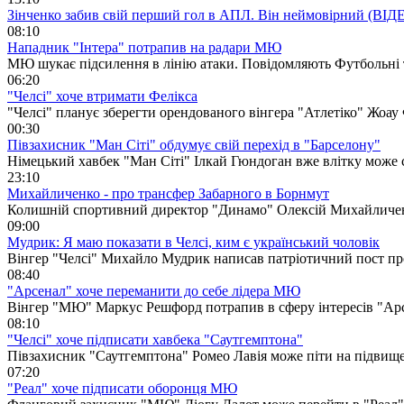
Зінченко забив свій перший гол в АПЛ. Він неймовірний (ВІД
08:10
Нападник "Інтера" потрапив на радари МЮ
МЮ шукає підсилення в лінію атаки. Повідомляють Футбольні
06:20
"Челсі" хоче втримати Фелікса
"Челсі" планує зберегти орендованого вінгера "Атлетіко" Жоа
00:30
Півзахисник "Ман Сіті" обдумує свій перехід в "Барселону"
Німецький хавбек "Ман Сіті" Ілкай Гюндоган вже влітку може
23:10
Михайличенко - про трансфер Забарного в Борнмут
Колишній спортивний директор "Динамо" Олексій Михайличенк
09:00
Мудрик: Я маю показати в Челсі, ким є український чоловік
Вінгер "Челсі" Михайло Мудрик написав патріотичний пост пр
08:40
"Арсенал" хоче переманити до себе лідера МЮ
Вінгер "МЮ" Маркус Решфорд потрапив в сферу інтересів "Ар
08:10
"Челсі" хоче підписати хавбека "Саутгемптона"
Півзахисник "Саутгемптона" Ромео Лавія може піти на підвищ
07:20
"Реал" хоче підписати оборонця МЮ