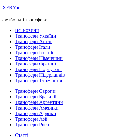
Х
FB
You
футбольні трансфери
Всі новини
Трансфери України
Трансфери Англії
Трансфери Італії
Трансфери Іспанії
Трансфери Німеччини
Трансфери Франції
Трансфери Португалії
Трансфери Нідерландів
Трансфери Туреччини
Трансфери Європи
Трансфери Бразилії
Трансфери Аргентини
Трансфери Америки
Трансфери Африки
Трансфери Азії
Трансфери Росії
Статті