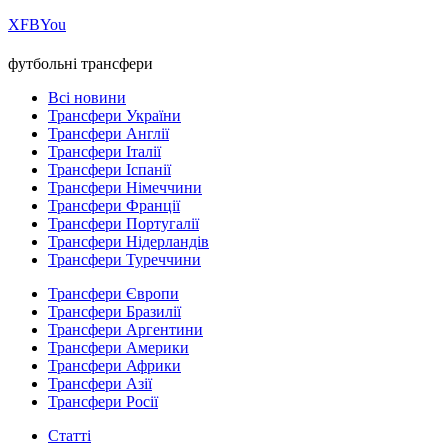
Х
FB
You
футбольні трансфери
Всі новини
Трансфери України
Трансфери Англії
Трансфери Італії
Трансфери Іспанії
Трансфери Німеччини
Трансфери Франції
Трансфери Португалії
Трансфери Нідерландів
Трансфери Туреччини
Трансфери Європи
Трансфери Бразилії
Трансфери Аргентини
Трансфери Америки
Трансфери Африки
Трансфери Азії
Трансфери Росії
Статті