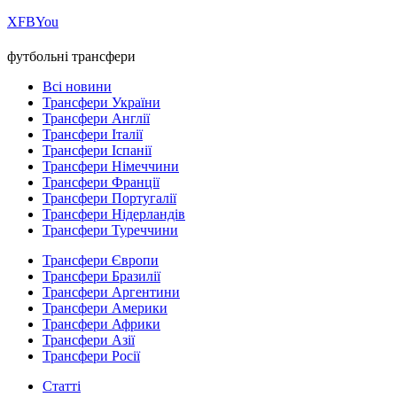
Х
FB
You
футбольні трансфери
Всі новини
Трансфери України
Трансфери Англії
Трансфери Італії
Трансфери Іспанії
Трансфери Німеччини
Трансфери Франції
Трансфери Португалії
Трансфери Нідерландів
Трансфери Туреччини
Трансфери Європи
Трансфери Бразилії
Трансфери Аргентини
Трансфери Америки
Трансфери Африки
Трансфери Азії
Трансфери Росії
Статті