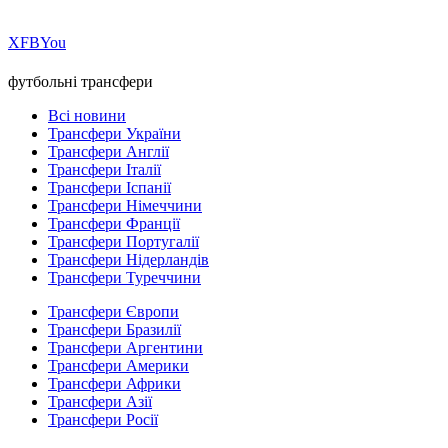
Х
FB
You
футбольні трансфери
Всі новини
Трансфери України
Трансфери Англії
Трансфери Італії
Трансфери Іспанії
Трансфери Німеччини
Трансфери Франції
Трансфери Португалії
Трансфери Нідерландів
Трансфери Туреччини
Трансфери Європи
Трансфери Бразилії
Трансфери Аргентини
Трансфери Америки
Трансфери Африки
Трансфери Азії
Трансфери Росії