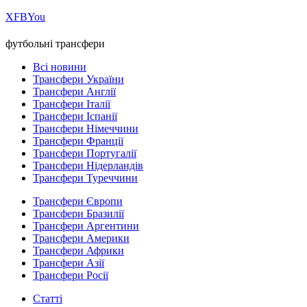
Х
FB
You
футбольні трансфери
Всі новини
Трансфери України
Трансфери Англії
Трансфери Італії
Трансфери Іспанії
Трансфери Німеччини
Трансфери Франції
Трансфери Португалії
Трансфери Нідерландів
Трансфери Туреччини
Трансфери Європи
Трансфери Бразилії
Трансфери Аргентини
Трансфери Америки
Трансфери Африки
Трансфери Азії
Трансфери Росії
Статті