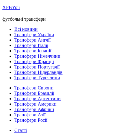
Х
FB
You
футбольні трансфери
Всі новини
Трансфери України
Трансфери Англії
Трансфери Італії
Трансфери Іспанії
Трансфери Німеччини
Трансфери Франції
Трансфери Португалії
Трансфери Нідерландів
Трансфери Туреччини
Трансфери Європи
Трансфери Бразилії
Трансфери Аргентини
Трансфери Америки
Трансфери Африки
Трансфери Азії
Трансфери Росії
Статті