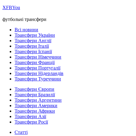
Х
FB
You
футбольні трансфери
Всі новини
Трансфери України
Трансфери Англії
Трансфери Італії
Трансфери Іспанії
Трансфери Німеччини
Трансфери Франції
Трансфери Португалії
Трансфери Нідерландів
Трансфери Туреччини
Трансфери Європи
Трансфери Бразилії
Трансфери Аргентини
Трансфери Америки
Трансфери Африки
Трансфери Азії
Трансфери Росії
Статті