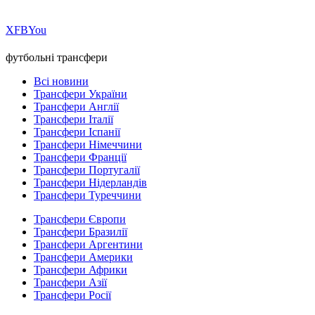
Х
FB
You
футбольні трансфери
Всі новини
Трансфери України
Трансфери Англії
Трансфери Італії
Трансфери Іспанії
Трансфери Німеччини
Трансфери Франції
Трансфери Португалії
Трансфери Нідерландів
Трансфери Туреччини
Трансфери Європи
Трансфери Бразилії
Трансфери Аргентини
Трансфери Америки
Трансфери Африки
Трансфери Азії
Трансфери Росії