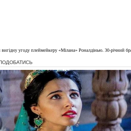
игідну угоду плеймейкеру «Мілана» Роналдінью. 30-річний браз