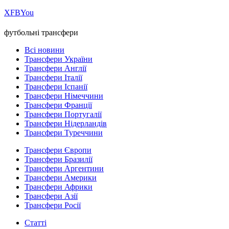
Х
FB
You
футбольні трансфери
Всі новини
Трансфери України
Трансфери Англії
Трансфери Італії
Трансфери Іспанії
Трансфери Німеччини
Трансфери Франції
Трансфери Португалії
Трансфери Нідерландів
Трансфери Туреччини
Трансфери Європи
Трансфери Бразилії
Трансфери Аргентини
Трансфери Америки
Трансфери Африки
Трансфери Азії
Трансфери Росії
Статті