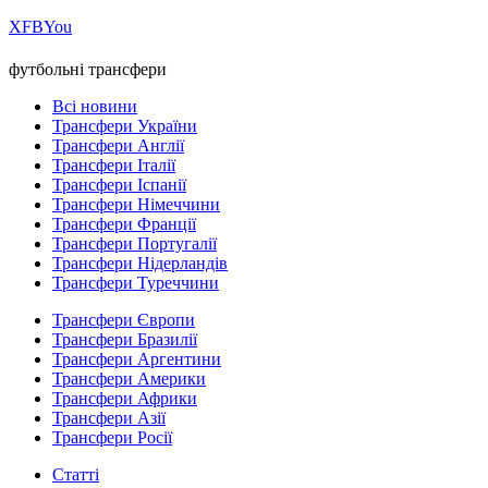
Х
FB
You
футбольні трансфери
Всі новини
Трансфери України
Трансфери Англії
Трансфери Італії
Трансфери Іспанії
Трансфери Німеччини
Трансфери Франції
Трансфери Португалії
Трансфери Нідерландів
Трансфери Туреччини
Трансфери Європи
Трансфери Бразилії
Трансфери Аргентини
Трансфери Америки
Трансфери Африки
Трансфери Азії
Трансфери Росії
Статті