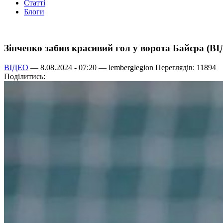
Статті
Блоги
Зінченко забив красивий гол у ворота Байєра (В
ВІДЕО
— 8.08.2024 - 07:20 —
lemberglegion
Переглядів: 11894
Поділитись: