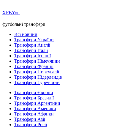
Х
FB
You
футбольні трансфери
Всі новини
Трансфери України
Трансфери Англії
Трансфери Італії
Трансфери Іспанії
Трансфери Німеччини
Трансфери Франції
Трансфери Португалії
Трансфери Нідерландів
Трансфери Туреччини
Трансфери Європи
Трансфери Бразилії
Трансфери Аргентини
Трансфери Америки
Трансфери Африки
Трансфери Азії
Трансфери Росії