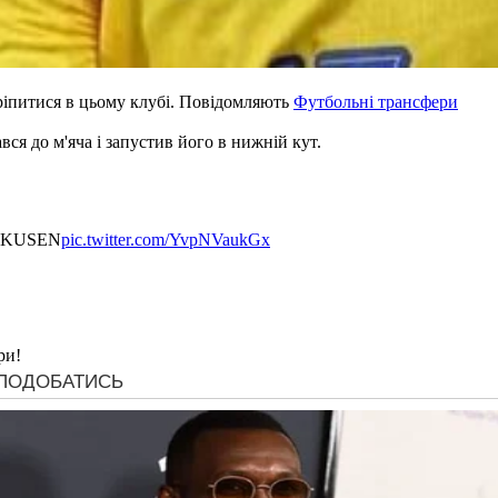
ріпитися в цьому клубі. Повідомляють
Футбольні трансфери
ся до м'яча і запустив його в нижній кут.
RKUSEN
pic.twitter.com/YvpNVaukGx
ри!