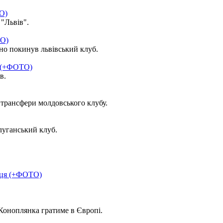
О)
"Львів".
ТО)
но покинув львівський клуб.
" (+ФОТО)
в.
трансфери молдовського клубу.
луганський клуб.
їнця (+ФОТО)
оноплянка гратиме в Європі.