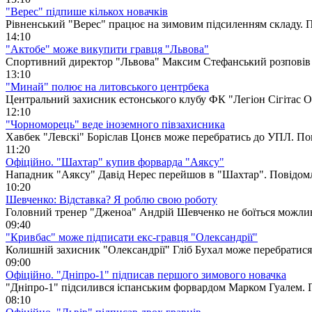
"Верес" підпише кількох новачків
Рівненський "Верес" працює на зимовим підсиленням складу. 
14:10
"Актобе" може викупити гравця "Львова"
Спортивний директор "Львова" Максим Стефанський розповів 
13:10
"Минай" полює на литовського центрбека
Центральний захисник естонського клубу ФК "Легіон Сігітас 
12:10
"Чорноморець" веде іноземного півзахисника
Хавбек "Левскі" Боріслав Цонєв може перебратись до УПЛ. П
11:20
Офіційно. "Шахтар" купив форварда "Аяксу"
Нападник "Аяксу" Давід Нерес перейшов в "Шахтар". Повідом
10:20
Шевченко: Відставка? Я роблю свою роботу
Головний тренер "Дженоа" Андрій Шевченко не боїться можлив
09:40
"Кривбас" може підписати екс-гравця "Олександрії"
Колишній захисник "Олександрії" Гліб Бухал може перебратис
09:00
Офіційно. "Дніпро-1" підписав першого зимового новачка
"Дніпро-1" підсилився іспанським форвардом Марком Гуалем.
08:10