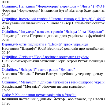
00:10
Офіційно. Нападник "Чорноморця" перейшов у "Львів" (+ФОТ
Форвард "Чорноморця" Владислав Бугай відтепер буде грати за 
23:40
Офіційно. Іноземний хавбек "Львова" пішов у "Шериф" (+ФО
Атакувальний півзахисник "Львова" Вітор Пернамбуко остаточ
23:10
Офіційно. "Інгулець" взяв екс-гравців "Дніпра-1" та "Ворскли
"Інгулець" з села Петрове підписав двох українських футболісті
22:40
Вернидуб хотів підписати в "Шериф" трьох українців
Наставник "Шерифа" Юрій Вернидуб розповів про нездійснені 
22:10
Офіційно. Легіонер "Зорі" розірвав контракт з клубом
Північномакедонський захисник "Зорі" Агрон Руфаті покинув 
21:10
Офіційно. "Дніпро-1" взяло гравця "Динамо"
Захисник "Динамо" Роман Вантух перейшов у чергову оренду.
20:00
Офіційно. "Металіст" підписав легіонера і темношкірого укра
Харківський "Металіст" оформив ще два трансфери.
19:00
Сабо: У Коноплянки немає варіантів в Україні
Колишній наставник "Динамо" Йожеф Сабо вважає, що Євген К
17:20