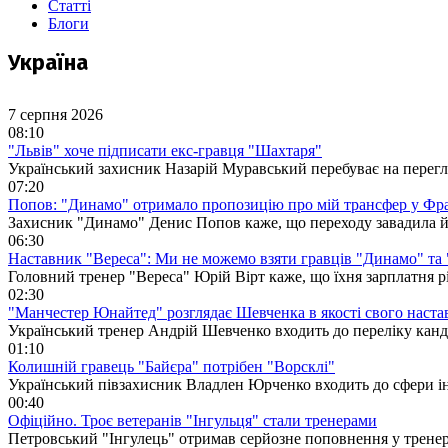
Статті
Блоги
Україна
7 серпня 2026
08:10
"Львів" хоче підписати екс-гравця "Шахтаря"
Український захисник Назарій Муравський перебуває на перегля
07:20
Попов: "Динамо" отримало пропозицію про мій трансфер у Фр
Захисник "Динамо" Денис Попов каже, що переходу завадила й
06:30
Наставник "Вереса": Ми не можемо взяти гравців "Динамо" та
Головний тренер "Вереса" Юрій Вірт каже, що їхня зарплатня р
02:30
"Манчестер Юнайтед" розглядає Шевченка в якості свого наста
Український тренер Андрій Шевченко входить до переліку кан
01:10
Колишній гравець "Байєра" потрібен "Ворсклі"
Український півзахисник Владлен Юрченко входить до сфери ін
00:40
Офіційно. Троє ветеранів "Інгульця" стали тренерами
Петровський "Інгулець" отримав серйозне поповнення у тренер