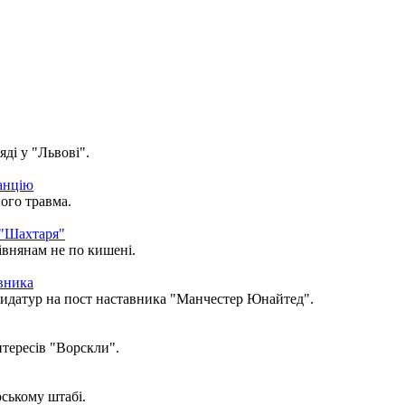
ді у "Львові".
анцію
ого травма.
 "Шахтаря"
івнянам не по кишені.
вника
дидатур на пост наставника "Манчестер Юнайтед".
тересів "Ворскли".
ському штабі.