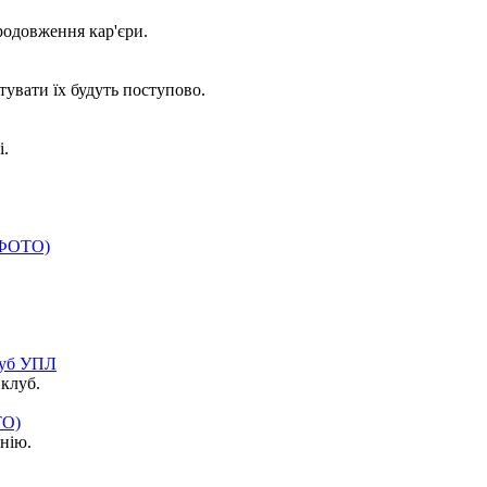
одовження кар'єри.
увати їх будуть поступово.
і.
(+ФОТО)
луб УПЛ
клуб.
ТО)
нію.