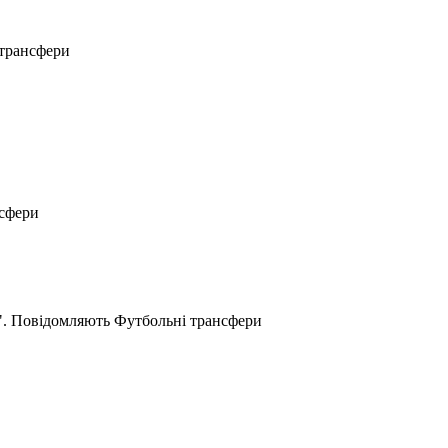
 трансфери
нсфери
н". Повідомляють Футбольні трансфери