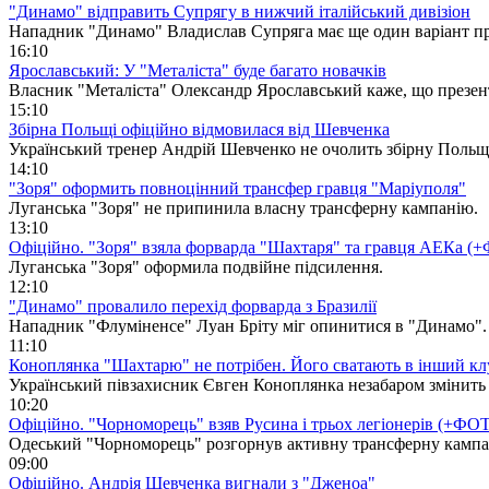
"Динамо" відправить Супрягу в нижчий італійський дивізіон
Нападник "Динамо" Владислав Супряга має ще один варіант пр
16:10
Ярославський: У "Металіста" буде багато новачків
Власник "Металіста" Олександр Ярославський каже, що презент
15:10
Збірна Польщі офіційно відмовилася від Шевченка
Український тренер Андрій Шевченко не очолить збірну Польщ
14:10
"Зоря" оформить повноцінний трансфер гравця "Маріуполя"
Луганська "Зоря" не припинила власну трансферну кампанію.
13:10
Офіційно. "Зоря" взяла форварда "Шахтаря" та гравця АЕКа 
Луганська "Зоря" оформила подвійне підсилення.
12:10
"Динамо" провалило перехід форварда з Бразилії
Нападник "Флуміненсе" Луан Бріту міг опинитися в "Динамо".
11:10
Коноплянка "Шахтарю" не потрібен. Його сватають в інший к
Український півзахисник Євген Коноплянка незабаром змінить 
10:20
Офіційно. "Чорноморець" взяв Русина і трьох легіонерів (+ФО
Одеський "Чорноморець" розгорнув активну трансферну кампа
09:00
Офіційно. Андрія Шевченка вигнали з "Дженоа"