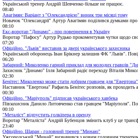
Український тренер Андрій Шевченко більше не працює.
08:40
Авагімян: Варіант з "Олександрією" виник три місяці тому
Новачок "Олександрії" Артур Авагімян поділився думками про 
08:10
Екс-воротар "Динамо" - про повернення в Україну
Воротар "Пафосу" Артур Рудько прокоментував чутки щодо св
07:20
Офіційно. "Львів" виставив за двері українського захисника
Український оборонець Іван Брікнер залишив ФК "Львів". Пов
06:20
Забарний: Миколенко гарний приклад для молодих гравців "Д
Захисник "Динамо" Ілля Забарний радіє переходу Віталія Мик
02:30
Бенітес: Миколенко може стати добрим гравцем для "Евертона"
Наставник "Евертона" Рафаель Бенітес розповів, як проходить
00:30
Офіційно. "Маріуполь" підписав українського хавбека
Півзахисник Данило Литовченко став гравцем "Маріуполя". П
00:10
"Металіст" відпустить голкіпера в оренду
Воротар "Металіста" Андрій Бубенцов змінить клуб у це транс
23:40
Офіційно. Шаран - головний тренер "Минаю"
Ужгородський "Минай" визначився з новим головним тренеро