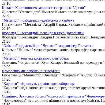
23:10
Китаєв: Калитвинцев залишається гравцем "Десни"
Директор "Олександрії" Дмитро Китаєв прояснив ситуацію з 
22:40
"Металіст" позбудеться українського хавбека
Півзахисник "Металіста" Андрій Стрижак покине харківський 
22:10
Форвард "Олександрії" перейде в клуб Другої ліги
Форвард "Олександрії" Андрій Новіков змінить клуб. Повідом
21:20
"Олімпія" віддасть борг "Динамо" за трансфер Гонсалеса
Київське "Динамо" може отримати кошти за трансфер парагвай
20:00
"Металіст" веде еквадорського центрбека
Захисник "Флуміненсе" Хуан Касарес близький до переходу в 
19:00
Ярмоленко міг перейти в "Евертон"
Екс-гравець "Манчестер Юнайтед" і "Евертона" Андрій Канчел
17:20
"Карпати" підпишуть українського оборонця
"Карпати" підсилюють свій склад перед стартом другої частин
16:10
Офіційно. Захисник збірної Чорногорії перейшов в "Чорноморе
"Чорноморець" не припиняє підписувати нових футболістів. П
15:10