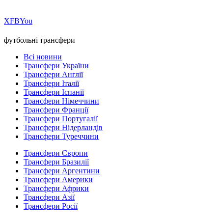
Х
FB
You
футбольні трансфери
Всі новини
Трансфери України
Трансфери Англії
Трансфери Італії
Трансфери Іспанії
Трансфери Німеччини
Трансфери Франції
Трансфери Португалії
Трансфери Нідерландів
Трансфери Туреччини
Трансфери Європи
Трансфери Бразилії
Трансфери Аргентини
Трансфери Америки
Трансфери Африки
Трансфери Азії
Трансфери Росії