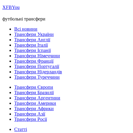
Х
FB
You
футбольні трансфери
Всі новини
Трансфери України
Трансфери Англії
Трансфери Італії
Трансфери Іспанії
Трансфери Німеччини
Трансфери Франції
Трансфери Португалії
Трансфери Нідерландів
Трансфери Туреччини
Трансфери Європи
Трансфери Бразилії
Трансфери Аргентини
Трансфери Америки
Трансфери Африки
Трансфери Азії
Трансфери Росії
Статті