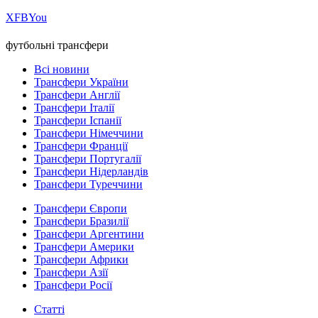
Х
FB
You
футбольні трансфери
Всі новини
Трансфери України
Трансфери Англії
Трансфери Італії
Трансфери Іспанії
Трансфери Німеччини
Трансфери Франції
Трансфери Португалії
Трансфери Нідерландів
Трансфери Туреччини
Трансфери Європи
Трансфери Бразилії
Трансфери Аргентини
Трансфери Америки
Трансфери Африки
Трансфери Азії
Трансфери Росії
Статті