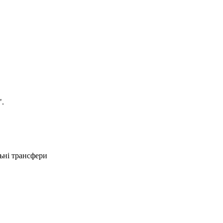
".
ьні трансфери