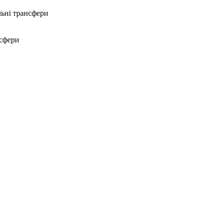
ьні трансфери
нсфери