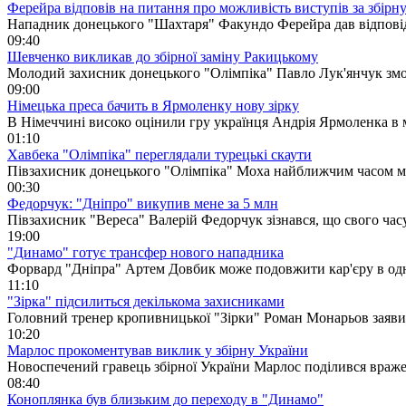
Ферейра відповів на питання про можливість виступів за збірн
Нападник донецького "Шахтаря" Факундо Ферейра дав відповід
09:40
Шевченко викликав до збірної заміну Ракицькому
Молодий захисник донецького "Олімпіка" Павло Лук'янчук змо
09:00
Німецька преса бачить в Ярмоленку нову зірку
В Німеччині високо оцінили гру українця Андрія Ярмоленка в
01:10
Хавбека "Олімпіка" переглядали турецькі скаути
Півзахисник донецького "Олімпіка" Моха найближчим часом м
00:30
Федорчук: "Дніпро" викупив мене за 5 млн
Півзахисник "Вереса" Валерій Федорчук зізнався, що свого часу
19:00
"Динамо" готує трансфер нового нападника
Форвард "Дніпра" Артем Довбик може подовжити кар'єру в одно
11:10
"Зірка" підсилиться декількома захисниками
Головний тренер кропивницької "Зірки" Роман Монарьов заявив
10:20
Марлос прокоментував виклик у збірну України
Новоспечений гравець збірної України Марлос поділився враж
08:40
Коноплянка був близьким до переходу в "Динамо"