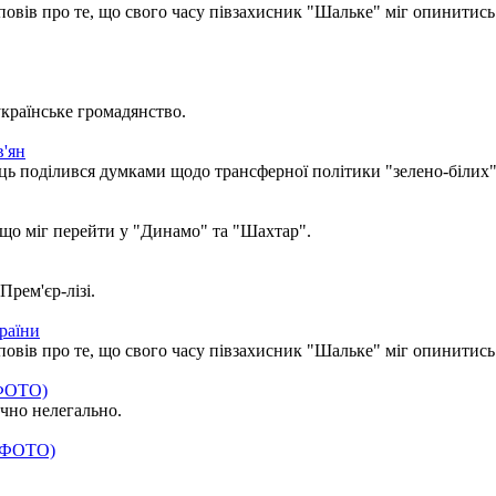
овів про те, що свого часу півзахисник "Шальке" міг опинитись
країнське громадянство.
в'ян
ь поділився думками щодо трансферної політики "зелено-білих"
 що міг перейти у "Динамо" та "Шахтар".
рем'єр-лізі.
раїни
овів про те, що свого часу півзахисник "Шальке" міг опинитись
+ФОТО)
чно нелегально.
(+ФОТО)