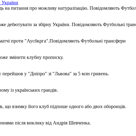
у України
ь на питання про можливу натуралізацію. Повідомляють Футбол
же дебютувати за збірну України. Повідомляють Футбольні тра
 матчі проти "Аусбкрга".Повідомляють Футбольні трансфери
оже змінити клубну прописку.
 перейшов у "Дніпро" зі "Львова" за 5 млн гривень.
му із українських грандів.
, що взимку його клуб підпише одного або двох оборонців.
еннями після виклику від Андрія Шевченка.