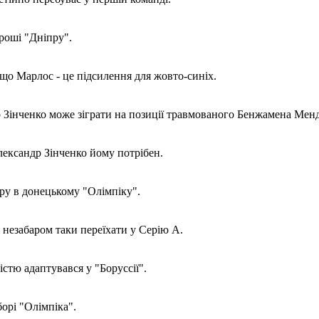
роші "Дніпру".
о Марлос - це підсилення для жовто-синіх.
 Зінченко може зіграти на позиції травмованого Бенжамена Менд
лександр Зінченко йому потрібен.
у в донецькому "Олімпіку".
 незабаром таки переїхати у Серію А.
стю адаптувався у "Боруссії".
орі "Олімпіка".