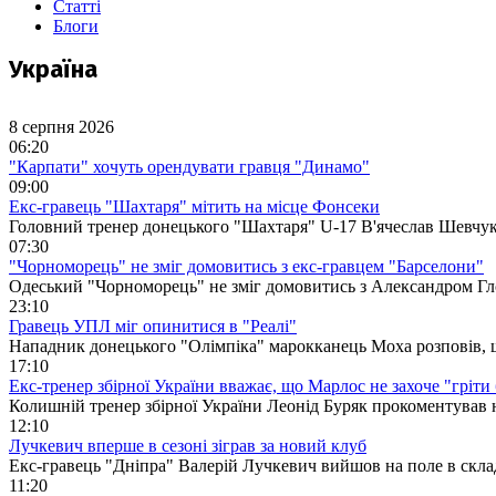
Статті
Блоги
Україна
8 серпня 2026
06:20
"Карпати" хочуть орендувати гравця "Динамо"
09:00
Екс-гравець "Шахтаря" мітить на місце Фонсеки
Головний тренер донецького "Шахтаря" U-17 В'ячеслав Шевчук 
07:30
"Чорноморець" не зміг домовитись з екс-гравцем "Барселони"
Одеський "Чорноморець" не зміг домовитись з Александром Гл
23:10
Гравець УПЛ міг опинитися в "Реалі"
Нападник донецького "Олімпіка" марокканець Моха розповів, 
17:10
Екс-тренер збірної України вважає, що Марлос не захоче "гріти
Колишній тренер збірної України Леонід Буряк прокоментував
12:10
Лучкевич вперше в сезоні зіграв за новий клуб
Екс-гравець "Дніпра" Валерій Лучкевич вийшов на поле в скла
11:20