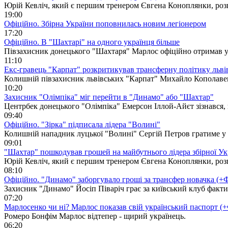
Юрій Кевліч, який є першим тренером Євгена Коноплянки, розп
19:00
Офіційно. Збірна України поповнилась новим легіонером
17:20
Офіційно. В "Шахтарі" на одного українця більше
Півзахисник донецького "Шахтаря" Марлос офіційно отримав у
11:10
Екс-гравець "Карпат" розкритикував трансферну політику льві
Колишній півзахисник львівських "Карпат" Михайло Кополавец
10:20
Захисник "Олімпіка" міг перейти в "Динамо" або "Шахтар"
Центрбек донецького "Олімпіка" Емерсон Іллой-Айєт зізнався,
09:40
Офіційно. "Зірка" підписала лідера "Волині"
Колишній нападник луцької "Волині" Сергій Петров гратиме у П
09:01
"Шахтар" пошкодував грошей на майбутнього лідера збірної Ук
Юрій Кевліч, який є першим тренером Євгена Коноплянки, розп
08:10
Офіційно. "Динамо" заборгувало гроші за трансфер новачка (
Захисник "Динамо" Йосіп Піваріч грає за київський клуб факти
07:20
Марлосенко чи ні? Марлос показав свій український паспорт 
Ромеро Бонфім Марлос відтепер - щирий українець.
06:20