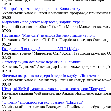
14:10
"Дніпро" отримав перші гроші за Коноплянку
Український хавбек Євген Коноплянка продовжує приносити г
09:00
Маркевич - про дебют Марлоса у збірній Україні
Колишній наставник збірної України Мирон Маркевич вважає, щ
07:20
Наставник "Ман Сіті" знайшов Зінченку місце на полі
Наставник "Манчестер Сіті" Пеп Гвардіола каже, що Олександр
06:20
Гвардіола: Я випущу Зінченка в АПЛ і Кубку
Головний тренер "Манчестер Сіті" Хосеп Гвардіола каже, що О
02:30
Легіонер "Динамо" може перейти в "Олімпік"
Захисник "Динамо" Александар Пантіч може продовжити кар'єр
01:10
Зінченко потрапив до сфери інтересів клубу з Ліги чемпіонів
Український хавбек "Манчестер Сіті" Олександр Зінченко може
00:40
Німецькі ЗМІ: Ярмоленко став справжньою зіркою "Боруссії"
Німецьке видання Welt вважає, що Андрій Ярмоленко вже повні
00:10
"Олімпік" підсилюється екс-гравцем "Шахтаря"
Український півзахисник Володимир Прийомов перебуває у таб