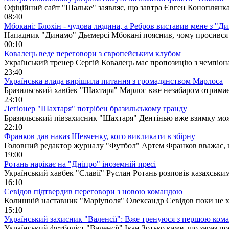
Офіційний сайт "Шальке" заявляє, що завтра Євген Коноплянка
08:40
Мбокані: Блохін - чудова людина, а Ребров виставив мене з "Д
Нападник "Динамо" Дьємерсі Мбокані пояснив, чому просився 
00:10
Ковалець веде переговори з європейським клубом
Український тренер Сергій Ковалець має пропозицію з чемпіон
23:40
Українська влада вирішила питання з громадянством Марлоса
Бразильський хавбек "Шахтаря" Марлос вже незабаром отримає
23:10
Легіонер "Шахтаря" потрібен бразильському гранду
Бразильський півзахисник "Шахтаря" Дентінью вже взимку мож
22:10
Франков дав наказ Шевченку, кого викликати в збірну
Головний редактор журналу "Футбол" Артем Франков вважає, щ
19:00
Ротань нарікає на "Дніпро" іноземній пресі
Український хавбек "Славії" Руслан Ротань розповів казахськи
16:10
Севідов підтвердив переговори з новою командою
Колишній наставник "Маріуполя" Олександр Севідов поки не хо
15:10
Український захисник "Валенсії": Вже тренуюся з першою ком
Український футболіст "Валенсії" Іван Зотько каже, що зараз по