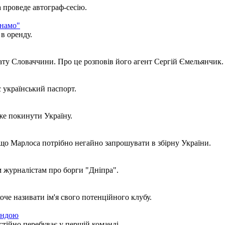
 проведе автограф-сесію.
инамо"
в оренду.
ату Словаччини. Про це розповів його агент Сергій Ємельянчик.
 український паспорт.
е покинути Україну.
о Марлоса потрібно негайно запрошувати в збірну України.
м журналістам про борги "Дніпра".
че називати ім'я свого потенційного клубу.
андою
стійно перебуває у першій команді.