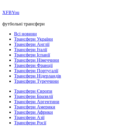
Х
FB
You
футбольні трансфери
Всі новини
Трансфери України
Трансфери Англії
Трансфери Італії
Трансфери Іспанії
Трансфери Німеччини
Трансфери Франції
Трансфери Португалії
Трансфери Нідерландів
Трансфери Туреччини
Трансфери Європи
Трансфери Бразилії
Трансфери Аргентини
Трансфери Америки
Трансфери Африки
Трансфери Азії
Трансфери Росії