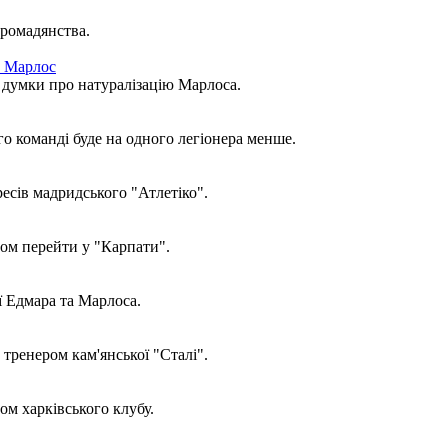
громадянства.
н Марлос
ї думки про натуралізацію Марлоса.
 команді буде на одного легіонера менше.
ресів мадридського "Атлетіко".
ом перейти у "Карпати".
ї Едмара та Марлоса.
тренером кам'янської "Сталі".
ом харківського клубу.