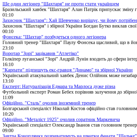
Ще один легіонер "Шахтаря" не проти стати українцем
Бразильський хавбек "Шахтаря" Алан Патрік припускає зміну 
01:10
Захисник "Шахтаря": Хай Шевченко вирішує, чи йому потрібе
Захисник "Шахтаря" і збірної України Богдан Бутко виклав сво
00:10
Фонсека: "Шахтар" позбудеться одного легіонера
Головний тренер "Шахтаря" Паулу Фонсека щасливий, що в його
23:10
Воротар "Зорі" зацікавив "Атлетіко"
Голкіпер луганської "Зорі" Андрій Лунін входить до сфери інте
16:10
"Карпати" підпишуть екс-гравця "Динамо" та збірної України
Український атакувальний хавбек Денис Олійник може незабар
13:10
Експерт: Натуралізація Едмара та Марлоса дуже різна
Футбольний експерт Роман Бебех порівняв залучення до збірно
11:09
Офіційно. "Сталь" очолив іноземний тренер
Болгарський спеціаліст Ніколай Костов офіційно став головним 
10:20
Офіційно. "Металіст 1925" очолив соратник Маркевича
Український спеціаліст Олександр Іванов став головним тренер
09:00
Завтра Коноплянку розриватимуть на шматки фанати "Шальке"