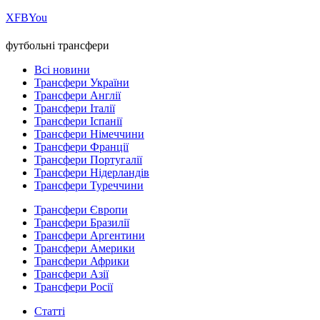
Х
FB
You
футбольні трансфери
Всі новини
Трансфери України
Трансфери Англії
Трансфери Італії
Трансфери Іспанії
Трансфери Німеччини
Трансфери Франції
Трансфери Португалії
Трансфери Нідерландів
Трансфери Туреччини
Трансфери Європи
Трансфери Бразилії
Трансфери Аргентини
Трансфери Америки
Трансфери Африки
Трансфери Азії
Трансфери Росії
Статті