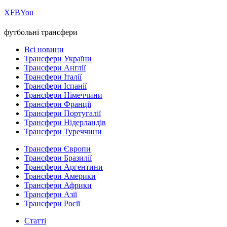
Х
FB
You
футбольні трансфери
Всі новини
Трансфери України
Трансфери Англії
Трансфери Італії
Трансфери Іспанії
Трансфери Німеччини
Трансфери Франції
Трансфери Португалії
Трансфери Нідерландів
Трансфери Туреччини
Трансфери Європи
Трансфери Бразилії
Трансфери Аргентини
Трансфери Америки
Трансфери Африки
Трансфери Азії
Трансфери Росії
Статті