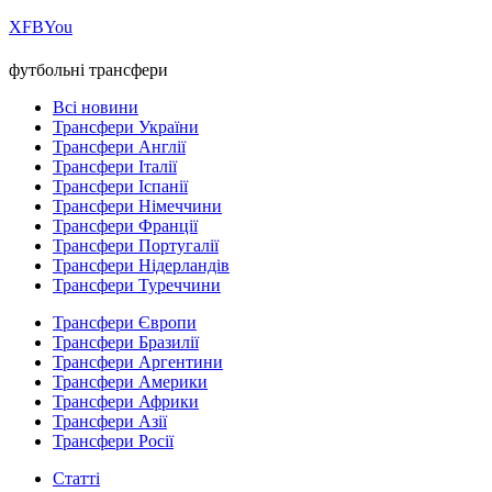
Х
FB
You
футбольні трансфери
Всі новини
Трансфери України
Трансфери Англії
Трансфери Італії
Трансфери Іспанії
Трансфери Німеччини
Трансфери Франції
Трансфери Португалії
Трансфери Нідерландів
Трансфери Туреччини
Трансфери Європи
Трансфери Бразилії
Трансфери Аргентини
Трансфери Америки
Трансфери Африки
Трансфери Азії
Трансфери Росії
Статті