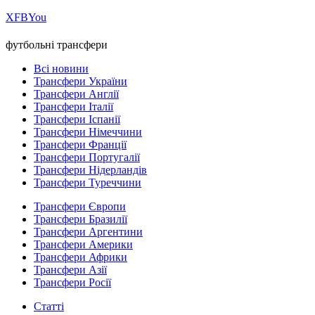
Х
FB
You
футбольні трансфери
Всі новини
Трансфери України
Трансфери Англії
Трансфери Італії
Трансфери Іспанії
Трансфери Німеччини
Трансфери Франції
Трансфери Португалії
Трансфери Нідерландів
Трансфери Туреччини
Трансфери Європи
Трансфери Бразилії
Трансфери Аргентини
Трансфери Америки
Трансфери Африки
Трансфери Азії
Трансфери Росії
Статті