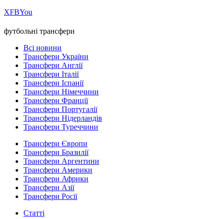
Х
FB
You
футбольні трансфери
Всі новини
Трансфери України
Трансфери Англії
Трансфери Італії
Трансфери Іспанії
Трансфери Німеччини
Трансфери Франції
Трансфери Португалії
Трансфери Нідерландів
Трансфери Туреччини
Трансфери Європи
Трансфери Бразилії
Трансфери Аргентини
Трансфери Америки
Трансфери Африки
Трансфери Азії
Трансфери Росії
Статті