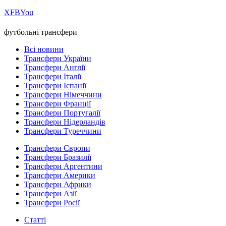
Х
FB
You
футбольні трансфери
Всі новини
Трансфери України
Трансфери Англії
Трансфери Італії
Трансфери Іспанії
Трансфери Німеччини
Трансфери Франції
Трансфери Португалії
Трансфери Нідерландів
Трансфери Туреччини
Трансфери Європи
Трансфери Бразилії
Трансфери Аргентини
Трансфери Америки
Трансфери Африки
Трансфери Азії
Трансфери Росії
Статті