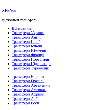
Х
FB
You
футбольні трансфери
Всі новини
Трансфери України
Трансфери Англії
Трансфери Італії
Трансфери Іспанії
Трансфери Німеччини
Трансфери Франції
Трансфери Португалії
Трансфери Нідерландів
Трансфери Туреччини
Трансфери Європи
Трансфери Бразилії
Трансфери Аргентини
Трансфери Америки
Трансфери Африки
Трансфери Азії
Трансфери Росії