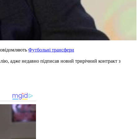
 Повідомляють
Футбольні трансфери
алію, адже недавно підписав новий трирічний контракт з