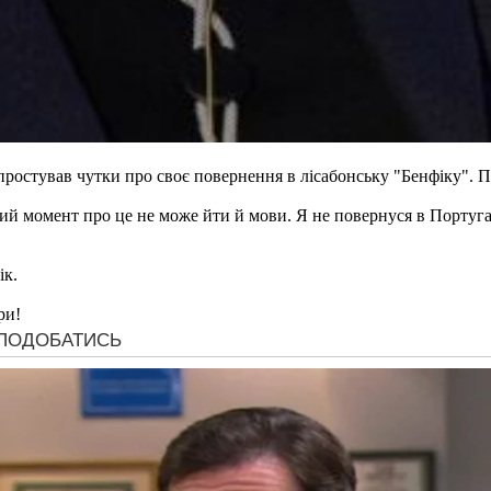
ростував чутки про своє повернення в лісабонську "Бенфіку".
аний момент про це не може йти й мови. Я не повернуся в Португ
ік.
ри!