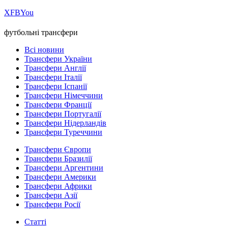
Х
FB
You
футбольні трансфери
Всі новини
Трансфери України
Трансфери Англії
Трансфери Італії
Трансфери Іспанії
Трансфери Німеччини
Трансфери Франції
Трансфери Португалії
Трансфери Нідерландів
Трансфери Туреччини
Трансфери Європи
Трансфери Бразилії
Трансфери Аргентини
Трансфери Америки
Трансфери Африки
Трансфери Азії
Трансфери Росії
Статті