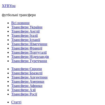
Х
FB
You
футбольні трансфери
Всі новини
Трансфери України
Трансфери Англії
Трансфери Італії
Трансфери Іспанії
Трансфери Німеччини
Трансфери Франції
Трансфери Португалії
Трансфери Нідерландів
Трансфери Туреччини
Трансфери Європи
Трансфери Бразилії
Трансфери Аргентини
Трансфери Америки
Трансфери Африки
Трансфери Азії
Трансфери Росії
Статті