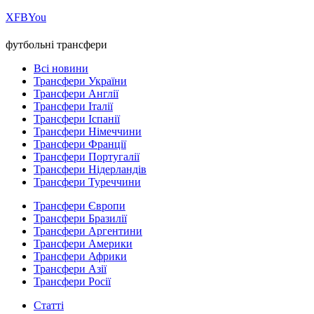
Х
FB
You
футбольні трансфери
Всі новини
Трансфери України
Трансфери Англії
Трансфери Італії
Трансфери Іспанії
Трансфери Німеччини
Трансфери Франції
Трансфери Португалії
Трансфери Нідерландів
Трансфери Туреччини
Трансфери Європи
Трансфери Бразилії
Трансфери Аргентини
Трансфери Америки
Трансфери Африки
Трансфери Азії
Трансфери Росії
Статті