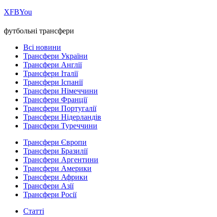
Х
FB
You
футбольні трансфери
Всі новини
Трансфери України
Трансфери Англії
Трансфери Італії
Трансфери Іспанії
Трансфери Німеччини
Трансфери Франції
Трансфери Португалії
Трансфери Нідерландів
Трансфери Туреччини
Трансфери Європи
Трансфери Бразилії
Трансфери Аргентини
Трансфери Америки
Трансфери Африки
Трансфери Азії
Трансфери Росії
Статті