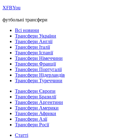
Х
FB
You
футбольні трансфери
Всі новини
Трансфери України
Трансфери Англії
Трансфери Італії
Трансфери Іспанії
Трансфери Німеччини
Трансфери Франції
Трансфери Португалії
Трансфери Нідерландів
Трансфери Туреччини
Трансфери Європи
Трансфери Бразилії
Трансфери Аргентини
Трансфери Америки
Трансфери Африки
Трансфери Азії
Трансфери Росії
Статті