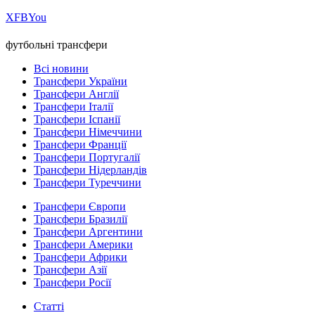
Х
FB
You
футбольні трансфери
Всі новини
Трансфери України
Трансфери Англії
Трансфери Італії
Трансфери Іспанії
Трансфери Німеччини
Трансфери Франції
Трансфери Португалії
Трансфери Нідерландів
Трансфери Туреччини
Трансфери Європи
Трансфери Бразилії
Трансфери Аргентини
Трансфери Америки
Трансфери Африки
Трансфери Азії
Трансфери Росії
Статті