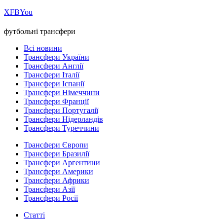
Х
FB
You
футбольні трансфери
Всі новини
Трансфери України
Трансфери Англії
Трансфери Італії
Трансфери Іспанії
Трансфери Німеччини
Трансфери Франції
Трансфери Португалії
Трансфери Нідерландів
Трансфери Туреччини
Трансфери Європи
Трансфери Бразилії
Трансфери Аргентини
Трансфери Америки
Трансфери Африки
Трансфери Азії
Трансфери Росії
Статті