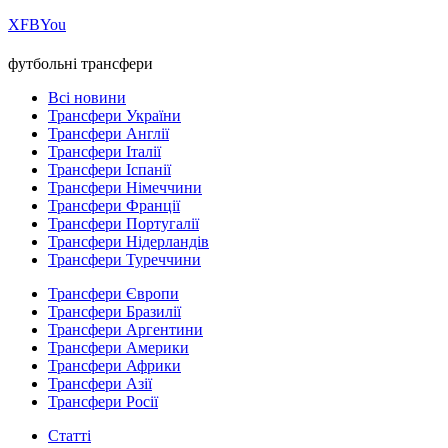
Х
FB
You
футбольні трансфери
Всі новини
Трансфери України
Трансфери Англії
Трансфери Італії
Трансфери Іспанії
Трансфери Німеччини
Трансфери Франції
Трансфери Португалії
Трансфери Нідерландів
Трансфери Туреччини
Трансфери Європи
Трансфери Бразилії
Трансфери Аргентини
Трансфери Америки
Трансфери Африки
Трансфери Азії
Трансфери Росії
Статті