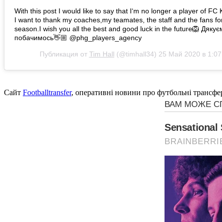
With this post I would like to say that I‘m no longer a player of FC 
I want to thank my coaches,my teamates, the staff and the fans for
season.I wish you all the best and good luck in the future🦁 Дяку
побачимось👋🏼 @phg_players_agency
Публикация от
Tim Hall
(@timhall34)
25 Май 2020 в 1:0
Сайт
Footballtransfer
, оперативні новини про футбольні трансфе