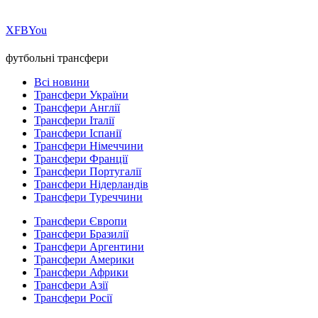
Х
FB
You
футбольні трансфери
Всі новини
Трансфери України
Трансфери Англії
Трансфери Італії
Трансфери Іспанії
Трансфери Німеччини
Трансфери Франції
Трансфери Португалії
Трансфери Нідерландів
Трансфери Туреччини
Трансфери Європи
Трансфери Бразилії
Трансфери Аргентини
Трансфери Америки
Трансфери Африки
Трансфери Азії
Трансфери Росії