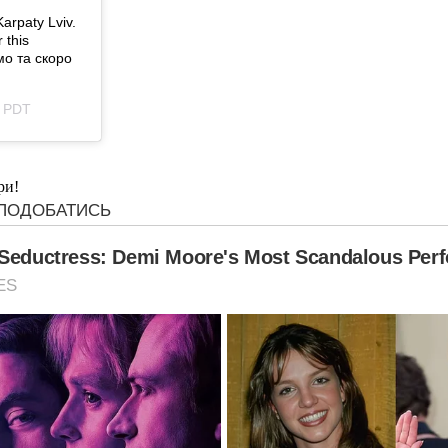
Karpaty Lviv.
 this
ємо та скоро
7 PDT
ри!