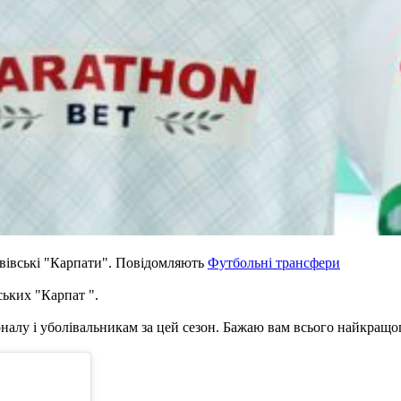
вівські "Карпати". Повідомляють
Футбольні трансфери
ських "Карпат ".
алу і уболівальникам за цей сезон. Бажаю вам всього найкращого