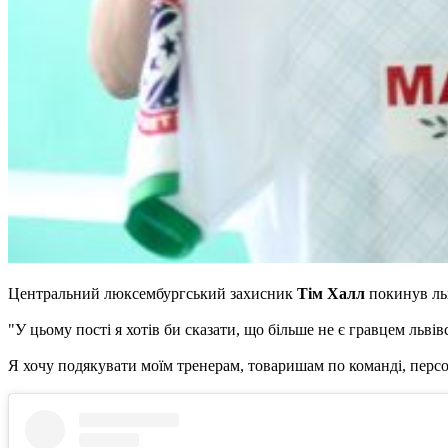
Центральний люксембургський захисник
Тім Халл
покинув ль
"У цьому пості я хотів би сказати, що більше не є гравцем львів
Я хочу подякувати моїм тренерам, товаришам по команді, персон