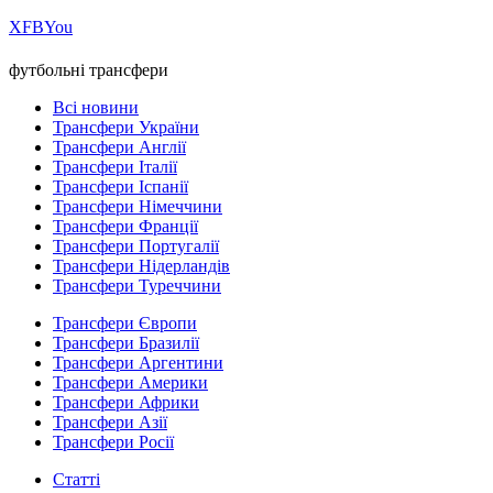
Х
FB
You
футбольні трансфери
Всі новини
Трансфери України
Трансфери Англії
Трансфери Італії
Трансфери Іспанії
Трансфери Німеччини
Трансфери Франції
Трансфери Португалії
Трансфери Нідерландів
Трансфери Туреччини
Трансфери Європи
Трансфери Бразилії
Трансфери Аргентини
Трансфери Америки
Трансфери Африки
Трансфери Азії
Трансфери Росії
Статті