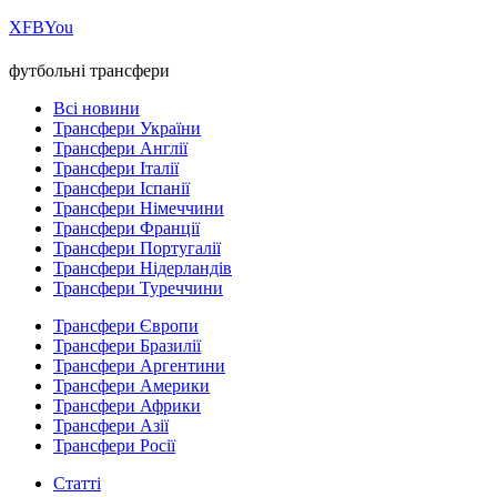
Х
FB
You
футбольні трансфери
Всі новини
Трансфери України
Трансфери Англії
Трансфери Італії
Трансфери Іспанії
Трансфери Німеччини
Трансфери Франції
Трансфери Португалії
Трансфери Нідерландів
Трансфери Туреччини
Трансфери Європи
Трансфери Бразилії
Трансфери Аргентини
Трансфери Америки
Трансфери Африки
Трансфери Азії
Трансфери Росії
Статті