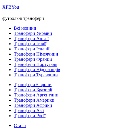
Х
FB
You
футбольні трансфери
Всі новини
Трансфери України
Трансфери Англії
Трансфери Італії
Трансфери Іспанії
Трансфери Німеччини
Трансфери Франції
Трансфери Португалії
Трансфери Нідерландів
Трансфери Туреччини
Трансфери Європи
Трансфери Бразилії
Трансфери Аргентини
Трансфери Америки
Трансфери Африки
Трансфери Азії
Трансфери Росії
Статті