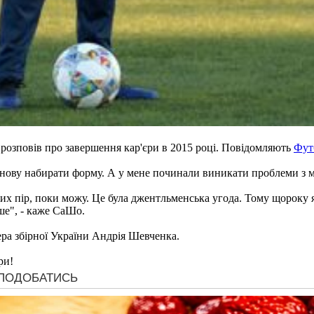
розповів про завершення кар'єри в 2015 році. Повідомляють
Фут
 знову набирати форму. А у мене починали виникати проблеми з м
их пір, поки можу. Це була джентльменська угода. Тому щороку я
іше", - каже СаШо.
ра збірної України Андрія Шевченка.
ри!