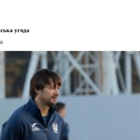
ська угода
86