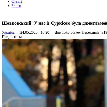
Статті
Блоги
Шовковський: У нас із Суркісом була джентльмен
Україна
— 24.05.2020 - 10:20 —
dmytrokorotayev
Переглядів: 31
Поділитись: