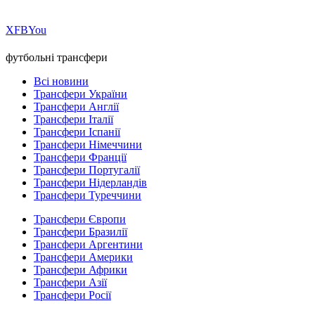
Х
FB
You
футбольні трансфери
Всі новини
Трансфери України
Трансфери Англії
Трансфери Італії
Трансфери Іспанії
Трансфери Німеччини
Трансфери Франції
Трансфери Португалії
Трансфери Нідерландів
Трансфери Туреччини
Трансфери Європи
Трансфери Бразилії
Трансфери Аргентини
Трансфери Америки
Трансфери Африки
Трансфери Азії
Трансфери Росії