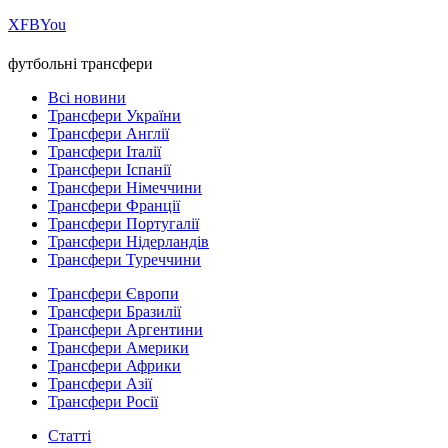
Х
FB
You
футбольні трансфери
Всі новини
Трансфери України
Трансфери Англії
Трансфери Італії
Трансфери Іспанії
Трансфери Німеччини
Трансфери Франції
Трансфери Португалії
Трансфери Нідерландів
Трансфери Туреччини
Трансфери Європи
Трансфери Бразилії
Трансфери Аргентини
Трансфери Америки
Трансфери Африки
Трансфери Азії
Трансфери Росії
Статті