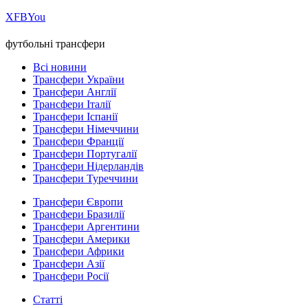
Х
FB
You
футбольні трансфери
Всі новини
Трансфери України
Трансфери Англії
Трансфери Італії
Трансфери Іспанії
Трансфери Німеччини
Трансфери Франції
Трансфери Португалії
Трансфери Нідерландів
Трансфери Туреччини
Трансфери Європи
Трансфери Бразилії
Трансфери Аргентини
Трансфери Америки
Трансфери Африки
Трансфери Азії
Трансфери Росії
Статті