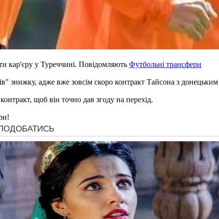
и кар'єру у Туреччині. Повідомляють
Футбольні трансфери
в" знижку, адже вже зовсім скоро контракт Тайсона з донецьким
онтракт, щоб він точно дав згоду на перехід.
ри!