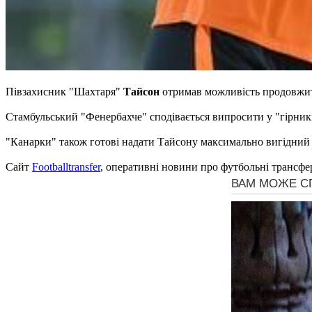
Півзахисник "Шахтаря"
Тайсон
отримав можливість продовжит
Стамбульський "Фенербахче" сподівається випросити у "гірникі
"Канарки" також готові надати Тайсону максимально вигідний к
Сайт
Footballtransfer
, оперативні новини про футбольні трансфе