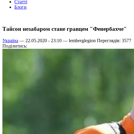
Статті
Блоги
Тайсон незабаром стане гравцем "Фенербахче"
Україна
— 22.05.2020 - 23:10 —
lemberglegion
Переглядів: 3577
Поділитись: