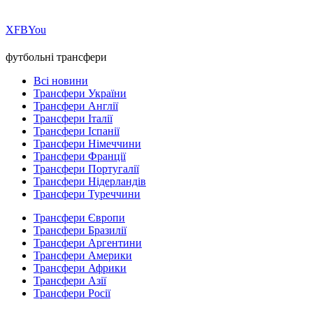
Х
FB
You
футбольні трансфери
Всі новини
Трансфери України
Трансфери Англії
Трансфери Італії
Трансфери Іспанії
Трансфери Німеччини
Трансфери Франції
Трансфери Португалії
Трансфери Нідерландів
Трансфери Туреччини
Трансфери Європи
Трансфери Бразилії
Трансфери Аргентини
Трансфери Америки
Трансфери Африки
Трансфери Азії
Трансфери Росії