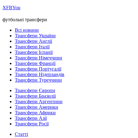
Х
FB
You
футбольні трансфери
Всі новини
Трансфери України
Трансфери Англії
Трансфери Італії
Трансфери Іспанії
Трансфери Німеччини
Трансфери Франції
Трансфери Португалії
Трансфери Нідерландів
Трансфери Туреччини
Трансфери Європи
Трансфери Бразилії
Трансфери Аргентини
Трансфери Америки
Трансфери Африки
Трансфери Азії
Трансфери Росії
Статті