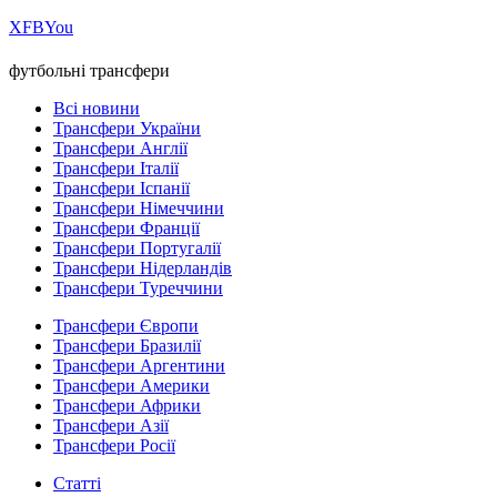
Х
FB
You
футбольні трансфери
Всі новини
Трансфери України
Трансфери Англії
Трансфери Італії
Трансфери Іспанії
Трансфери Німеччини
Трансфери Франції
Трансфери Португалії
Трансфери Нідерландів
Трансфери Туреччини
Трансфери Європи
Трансфери Бразилії
Трансфери Аргентини
Трансфери Америки
Трансфери Африки
Трансфери Азії
Трансфери Росії
Статті