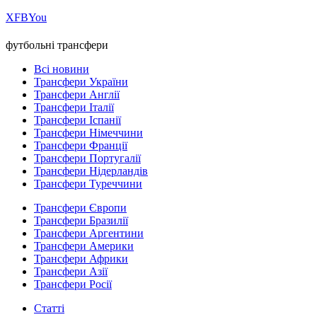
Х
FB
You
футбольні трансфери
Всі новини
Трансфери України
Трансфери Англії
Трансфери Італії
Трансфери Іспанії
Трансфери Німеччини
Трансфери Франції
Трансфери Португалії
Трансфери Нідерландів
Трансфери Туреччини
Трансфери Європи
Трансфери Бразилії
Трансфери Аргентини
Трансфери Америки
Трансфери Африки
Трансфери Азії
Трансфери Росії
Статті