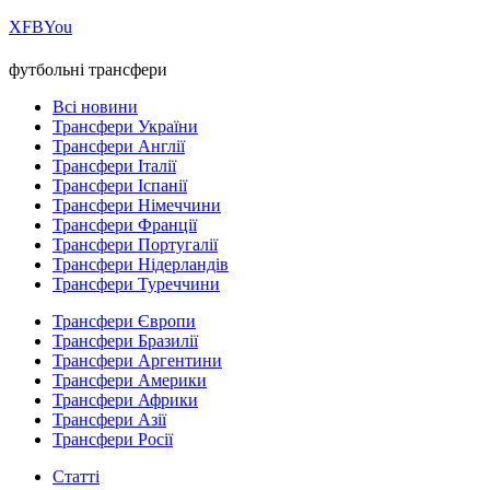
Х
FB
You
футбольні трансфери
Всі новини
Трансфери України
Трансфери Англії
Трансфери Італії
Трансфери Іспанії
Трансфери Німеччини
Трансфери Франції
Трансфери Португалії
Трансфери Нідерландів
Трансфери Туреччини
Трансфери Європи
Трансфери Бразилії
Трансфери Аргентини
Трансфери Америки
Трансфери Африки
Трансфери Азії
Трансфери Росії
Статті