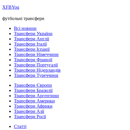
Х
FB
You
футбольні трансфери
Всі новини
Трансфери України
Трансфери Англії
Трансфери Італії
Трансфери Іспанії
Трансфери Німеччини
Трансфери Франції
Трансфери Португалії
Трансфери Нідерландів
Трансфери Туреччини
Трансфери Європи
Трансфери Бразилії
Трансфери Аргентини
Трансфери Америки
Трансфери Африки
Трансфери Азії
Трансфери Росії
Статті