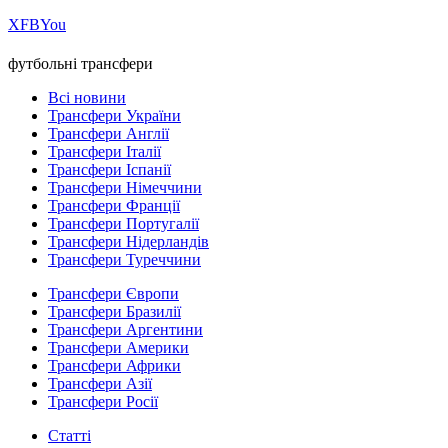
Х
FB
You
футбольні трансфери
Всі новини
Трансфери України
Трансфери Англії
Трансфери Італії
Трансфери Іспанії
Трансфери Німеччини
Трансфери Франції
Трансфери Португалії
Трансфери Нідерландів
Трансфери Туреччини
Трансфери Європи
Трансфери Бразилії
Трансфери Аргентини
Трансфери Америки
Трансфери Африки
Трансфери Азії
Трансфери Росії
Статті