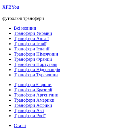
Х
FB
You
футбольні трансфери
Всі новини
Трансфери України
Трансфери Англії
Трансфери Італії
Трансфери Іспанії
Трансфери Німеччини
Трансфери Франції
Трансфери Португалії
Трансфери Нідерландів
Трансфери Туреччини
Трансфери Європи
Трансфери Бразилії
Трансфери Аргентини
Трансфери Америки
Трансфери Африки
Трансфери Азії
Трансфери Росії
Статті